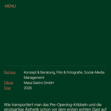
MENU
CLOSE
Marketingkampagne für Fine-Dining
Fusion Restaurant MASA
Service
Konzept & Beratung, Film & Fotografie, Social-Media
Management
Client
Masa Gastro GmbH
Year
2026
Wie transportiert man das Pre-Opening-Kribbeln und die
einzigartige Ästhetik schon vor dem ersten echten Gast auf