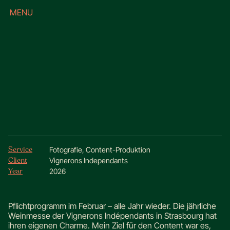
MENU
CLOSE
Fotografie & Content für Vignerons
Independants Strasbourg
Service
Fotografie, Content-Produktion
Client
Vignerons Independants
Year
2026
Pflichtprogramm im Februar – alle Jahr wieder. Die jährliche
Weinmesse der Vignerons Indépendants in Strasbourg hat
ihren eigenen Charme. Mein Ziel für den Content war es,